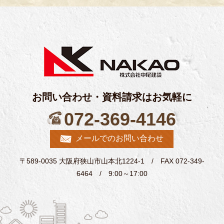
のご送付に利用いたします。
個人情報の第三者への開示・提供の禁止
当社は、お客様よりお預かりした個人情報を適切に管理し、
次のいずれかに該当する場合を除き、個人情報を第三者に開
示いたしません。
・お客様の同意がある場合
・お客様が希望されるサービスを行うために当店が業務を委
お問い合わせ・資料請求はお気軽に
託する業者に対して開示する場合
・法令に基づき開示することが必要である場合
072-369-4146
個人情報の安全対策
メールでのお問い合わせ
当社は、個人情報の正確性及び安全性確保のために、セキュ
リティに万全の対策を講じています。
〒589-0035 大阪府狭山市山本北1224-1 / FAX 072-349-
ご本人の照会
6464 / 9:00～17:00
お客さまがご本人の個人情報の照会・修正・削除などをご希
望される場合には、ご本人であることを確認の上、対応させ
ていただきます。