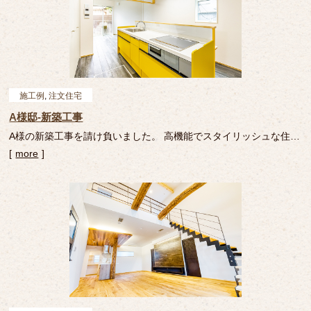
施工例
,
注文住宅
A様邸-新築工事
A様の新築工事を請け負いました。 高機能でスタイリッシュな住ま
い 収納が豊富で高機能な、さわやかなイエローが映えるお家で
more
す。 陽当たりのいいお部屋 太陽が差し込む明るいお部屋です。 フ
ォトギャラリー 画像をクリックすると […]