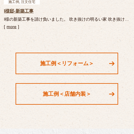
施工例
,
注文住宅
I様邸-新築工事
I様の新築工事を請け負いました。 吹き抜けの明るい家 吹き抜けに
することで明るいリビングになりました。 立派な梁が印象に残る
more
家となりました。 家事室 広い家事室を設けることで家事のしやす
い家に。 フォトギャラリー 画像を […]
施工例＜リフォーム＞
施工例＜店舗内装＞