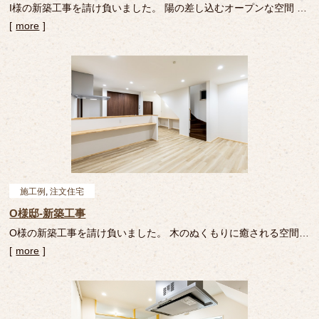
I様の新築工事を請け負いました。 陽の差し込むオープンな空間 大
きな窓からは陽が差し込みお家の中も明るく照らします。 ロフト
more
1階を見下ろせるロフトは開放感に溢れ、お家のアクセントに。 フ
ォトギャラリー 画像をクリックす […]
施工例
,
注文住宅
O様邸-新築工事
O様の新築工事を請け負いました。 木のぬくもりに癒される空間
木のもつナチュラルなあたたかさと美しさに癒される空間です。
more
2Fの部屋 明るくゆったりとした空間が広がるお部屋です。 フォト
ギャラリー 画像をクリックすると拡 […]